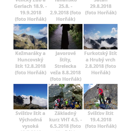
Gerlach 18.9. -
25.8. -
29.8.2018
19.9.2018
2.9.2018 (foto
(foto Horňák)
(foto Horňák)
Horňák)
Kežmaráky a
Javorové
Furkotský štít
Huncovský
štíty,
a Hrubý vrch
štít 12.8.2018
Strelecka
2.8.2018 (foto
(foto Horňák)
veža 8.8.2018
Horňák)
(foto Horňák)
Svišťov štít a
Základný
Svišťov štit
Východná
kurz VHT 4.5. -
19.4.2018
vysoká
6.5.2018 (foto
(foto Horňák)