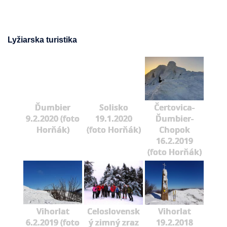
Lyžiarska turistika
Ďumbier
Solisko
Čertovica-
9.2.2020 (foto
19.1.2020
Ďumbier-
Horňák)
(foto Horňák)
Chopok
16.2.2019
(foto Horňák)
Vihorlat
Celoslovensk
Vihorlat
6.2.2019 (foto
ý zimný zraz
19.2.2018