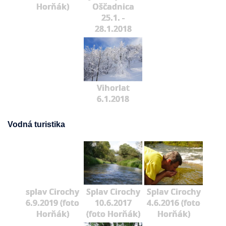
Horňák)
Oščadnica
25.1. -
28.1.2018
Vihorlat
6.1.2018
Vodná turistika
splav Cirochy
Splav Cirochy
Splav Cirochy
6.9.2019 (foto
10.6.2017
4.6.2016 (foto
Horňák)
(foto Horňák)
Horňák)