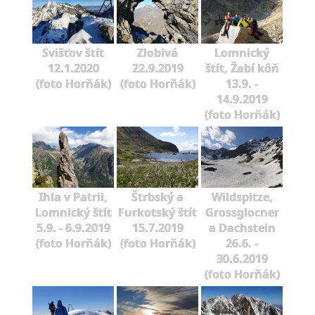
Svišťov štít
Zlobivá
Lomnický
12.1.2020
22.9.2019
štít, Žabí kôň
(foto Horňák)
(foto Horňák)
13.9. -
14.9.2019
(foto Horňák)
Ihla v Patrii,
Štrbský a
Wildspitze,
Lomnický štít
Furkotský štít
Grossglocner
5.9. - 6.9.2019
15.7.2019
a Dachstein
(foto Horňák)
(foto Horňák)
26.6. -
30.6.2019
(foto Horňák)