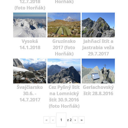
12.7.2018
Horňák)
(foto Horňák)
Vysoká
Gruzínsko
Jahňací štít a
14.1.2018
2017 (foto
Jastrabia veža
Horňák)
29.7.2017
Švajčiarsko
Cez Pyšný štít
Gerlachovský
30.6. -
na Lomnický
štít 28.8.2016
14.7.2017
štít 30.9.2016
(foto Horňák)
«
‹
z
2
›
»