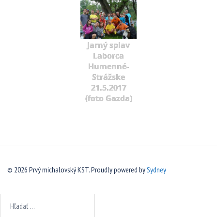
Jarný splav
Laborca
Humenné-
Strážske
21.5.2017
(foto Gazda)
© 2026 Prvý michalovský KST. Proudly powered by
Sydney
Hľadať: