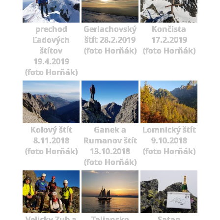
prechod
Gerlachovský
Končista
Ľadových
štít 28.2.2019
17.2.2019
štítov
(foto Horňák)
(foto Horňák)
19.4.2019
(foto Horňák)
Kolový štít
Ganek a
Lomnický štít
8.11.2018
Rumanov štít
9.10.2018
(foto Horňák)
13.10.2018
(foto Horňák)
(foto Horňák)
Velicky Zub a
Taliansko
Satan