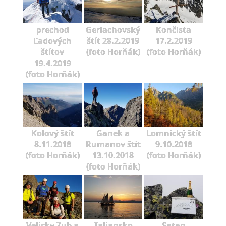
prechod
Gerlachovský
Končista
Ľadových
štít 28.2.2019
17.2.2019
štítov
(foto Horňák)
(foto Horňák)
19.4.2019
(foto Horňák)
Kolový štít
Ganek a
Lomnický štít
8.11.2018
Rumanov štít
9.10.2018
(foto Horňák)
13.10.2018
(foto Horňák)
(foto Horňák)
Velicky Zub a
Taliansko
Satan