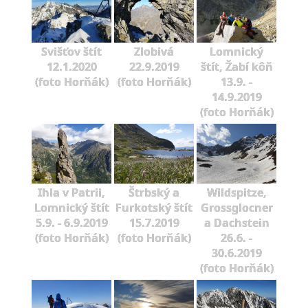
Svišťov štít
Zlobivá
Lomnický
12.1.2020
22.9.2019
štít, Žabí kôň
(foto Horňák)
(foto Horňák)
13.9. -
14.9.2019
(foto Horňák)
Ihla v Patrii,
Štrbský a
Wildspitze,
Lomnický štít
Furkotský štít
Grossglocner
5.9. - 6.9.2019
15.7.2019
a Dachstein
(foto Horňák)
(foto Horňák)
26.6. -
30.6.2019
(foto Horňák)