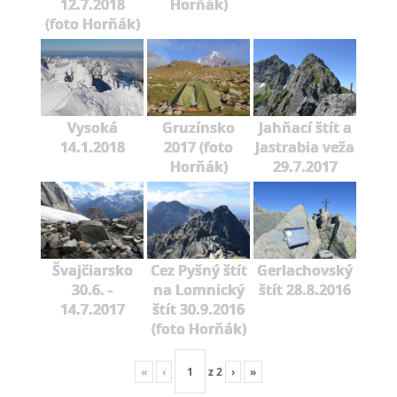
12.7.2018
Horňák)
(foto Horňák)
Vysoká
Gruzínsko
Jahňací štít a
14.1.2018
2017 (foto
Jastrabia veža
Horňák)
29.7.2017
Švajčiarsko
Cez Pyšný štít
Gerlachovský
30.6. -
na Lomnický
štít 28.8.2016
14.7.2017
štít 30.9.2016
(foto Horňák)
«
‹
z
2
›
»