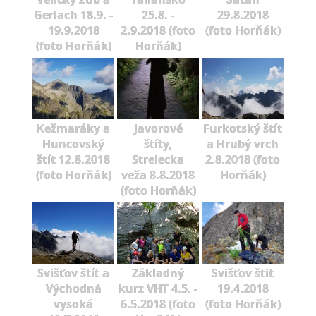
Gerlach 18.9. -
25.8. -
29.8.2018
19.9.2018
2.9.2018 (foto
(foto Horňák)
(foto Horňák)
Horňák)
Kežmaráky a
Javorové
Furkotský štít
Huncovský
štíty,
a Hrubý vrch
štít 12.8.2018
Strelecka
2.8.2018 (foto
(foto Horňák)
veža 8.8.2018
Horňák)
(foto Horňák)
Svišťov štít a
Základný
Svišťov štit
Východná
kurz VHT 4.5. -
19.4.2018
vysoká
6.5.2018 (foto
(foto Horňák)