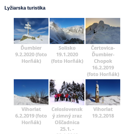
Lyžiarska turistika
Ďumbier
Solisko
Čertovica-
9.2.2020 (foto
19.1.2020
Ďumbier-
Horňák)
(foto Horňák)
Chopok
16.2.2019
(foto Horňák)
Vihorlat
Celoslovensk
Vihorlat
6.2.2019 (foto
ý zimný zraz
19.2.2018
Horňák)
Oščadnica
25.1. -