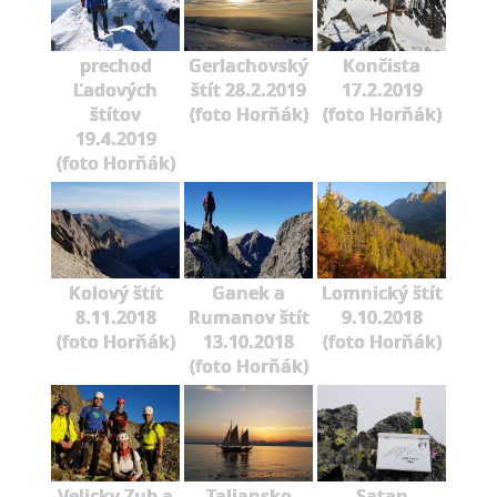
prechod
Gerlachovský
Končista
Ľadových
štít 28.2.2019
17.2.2019
štítov
(foto Horňák)
(foto Horňák)
19.4.2019
(foto Horňák)
Kolový štít
Ganek a
Lomnický štít
8.11.2018
Rumanov štít
9.10.2018
(foto Horňák)
13.10.2018
(foto Horňák)
(foto Horňák)
Velicky Zub a
Taliansko
Satan