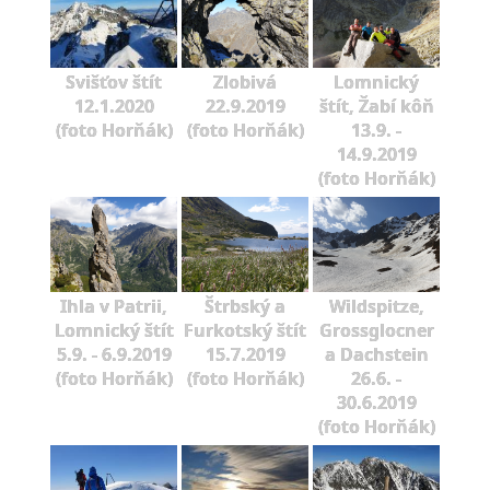
Svišťov štít
Zlobivá
Lomnický
12.1.2020
22.9.2019
štít, Žabí kôň
(foto Horňák)
(foto Horňák)
13.9. -
14.9.2019
(foto Horňák)
Ihla v Patrii,
Štrbský a
Wildspitze,
Lomnický štít
Furkotský štít
Grossglocner
5.9. - 6.9.2019
15.7.2019
a Dachstein
(foto Horňák)
(foto Horňák)
26.6. -
30.6.2019
(foto Horňák)