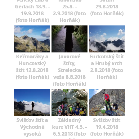
Gerlach 18.9. -
25.8. -
29.8.2018
19.9.2018
2.9.2018 (foto
(foto Horňák)
(foto Horňák)
Horňák)
Kežmaráky a
Javorové
Furkotský štít
Huncovský
štíty,
a Hrubý vrch
štít 12.8.2018
Strelecka
2.8.2018 (foto
(foto Horňák)
veža 8.8.2018
Horňák)
(foto Horňák)
Svišťov štít a
Základný
Svišťov štit
Východná
kurz VHT 4.5. -
19.4.2018
vysoká
6.5.2018 (foto
(foto Horňák)