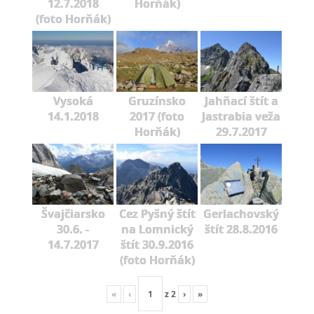
12.7.2018
Horňák)
(foto Horňák)
Vysoká
Gruzínsko
Jahňací štít a
14.1.2018
2017 (foto
Jastrabia veža
Horňák)
29.7.2017
Švajčiarsko
Cez Pyšný štít
Gerlachovský
30.6. -
na Lomnický
štít 28.8.2016
14.7.2017
štít 30.9.2016
(foto Horňák)
«
‹
z
2
›
»