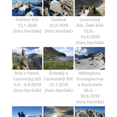
Svišťov štít
Zlobivá
Lomnický
12.1.2020
22.9.2019
štít, Žabí kôň
(foto Horňák)
(foto Horňák)
13.9. -
14.9.2019
(foto Horňák)
Ihla v Patrii,
Štrbský a
Wildspitze,
Lomnický štít
Furkotský štít
Grossglocner
5.9. - 6.9.2019
15.7.2019
a Dachstein
(foto Horňák)
(foto Horňák)
26.6. -
30.6.2019
(foto Horňák)