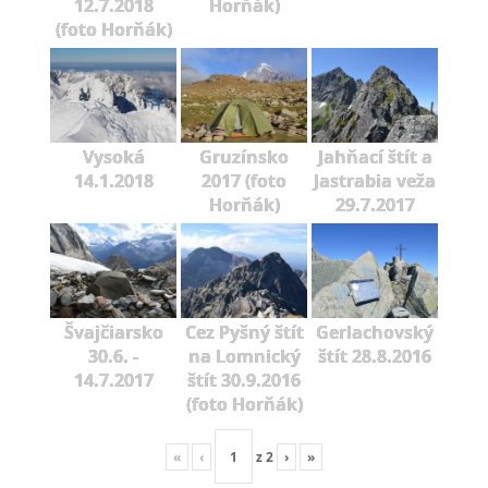
12.7.2018
Horňák)
(foto Horňák)
Vysoká
Gruzínsko
Jahňací štít a
14.1.2018
2017 (foto
Jastrabia veža
Horňák)
29.7.2017
Švajčiarsko
Cez Pyšný štít
Gerlachovský
30.6. -
na Lomnický
štít 28.8.2016
14.7.2017
štít 30.9.2016
(foto Horňák)
«
‹
z
2
›
»