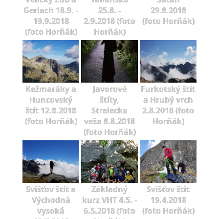
Gerlach 18.9. -
25.8. -
29.8.2018
19.9.2018
2.9.2018 (foto
(foto Horňák)
(foto Horňák)
Horňák)
Kežmaráky a
Javorové
Furkotský štít
Huncovský
štíty,
a Hrubý vrch
štít 12.8.2018
Strelecka
2.8.2018 (foto
(foto Horňák)
veža 8.8.2018
Horňák)
(foto Horňák)
Svišťov štít a
Základný
Svišťov štit
Východná
kurz VHT 4.5. -
19.4.2018
vysoká
6.5.2018 (foto
(foto Horňák)