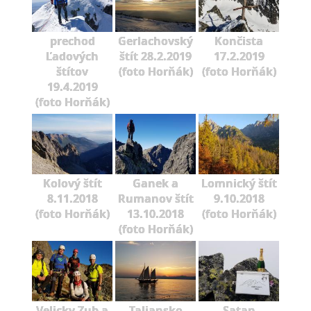
prechod
Gerlachovský
Končista
Ľadových
štít 28.2.2019
17.2.2019
štítov
(foto Horňák)
(foto Horňák)
19.4.2019
(foto Horňák)
Kolový štít
Ganek a
Lomnický štít
8.11.2018
Rumanov štít
9.10.2018
(foto Horňák)
13.10.2018
(foto Horňák)
(foto Horňák)
Velicky Zub a
Taliansko
Satan