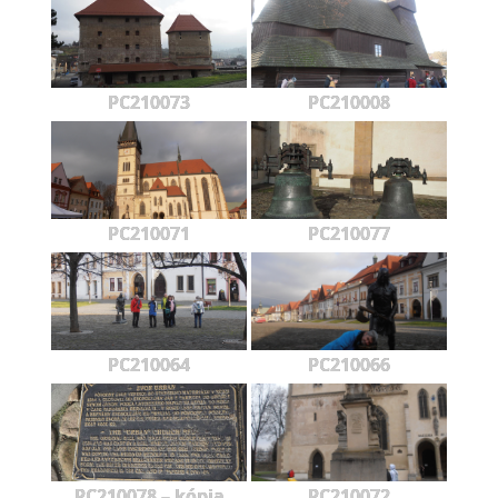
PC210073
PC210008
PC210071
PC210077
PC210064
PC210066
PC210078 – kópia
PC210072