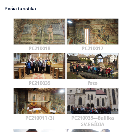
Pešia turistika
PC210018
PC210017
PC210035
foto
PC210011 (3)
PC210035---Bailika
SV.EGÍDIA