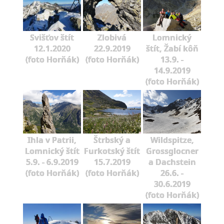
Svišťov štít
Zlobivá
Lomnický
12.1.2020
22.9.2019
štít, Žabí kôň
(foto Horňák)
(foto Horňák)
13.9. -
14.9.2019
(foto Horňák)
Ihla v Patrii,
Štrbský a
Wildspitze,
Lomnický štít
Furkotský štít
Grossglocner
5.9. - 6.9.2019
15.7.2019
a Dachstein
(foto Horňák)
(foto Horňák)
26.6. -
30.6.2019
(foto Horňák)