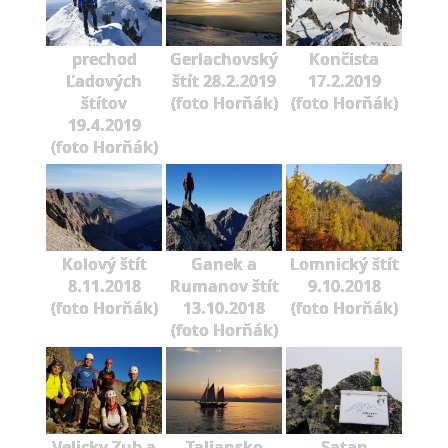
prechod
Gerlachovský
Končista
Ľadových
štít 28.2.2019
17.2.2019
štítov
(foto Horňák)
(foto Horňák)
19.4.2019
(foto Horňák)
Kolový štít
Ganek a
Lomnický štít
8.11.2018
Rumanov štít
9.10.2018
(foto Horňák)
13.10.2018
(foto Horňák)
(foto Horňák)
Velicky Zub a
Taliansko
Satan