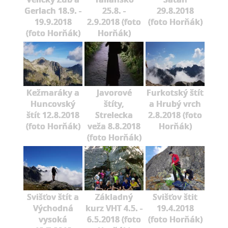
Gerlach 18.9. -
25.8. -
29.8.2018
19.9.2018
2.9.2018 (foto
(foto Horňák)
(foto Horňák)
Horňák)
Kežmaráky a
Javorové
Furkotský štít
Huncovský
štíty,
a Hrubý vrch
štít 12.8.2018
Strelecka
2.8.2018 (foto
(foto Horňák)
veža 8.8.2018
Horňák)
(foto Horňák)
Svišťov štít a
Základný
Svišťov štit
Východná
kurz VHT 4.5. -
19.4.2018
vysoká
6.5.2018 (foto
(foto Horňák)