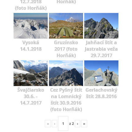
12.7.2018
Horňák)
(foto Horňák)
Vysoká
Gruzínsko
Jahňací štít a
14.1.2018
2017 (foto
Jastrabia veža
Horňák)
29.7.2017
Švajčiarsko
Cez Pyšný štít
Gerlachovský
30.6. -
na Lomnický
štít 28.8.2016
14.7.2017
štít 30.9.2016
(foto Horňák)
«
‹
z
2
›
»