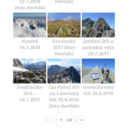
12.7.2018
Horňák)
(foto Horňák)
Vysoká
Gruzínsko
Jahňací štít a
14.1.2018
2017 (foto
Jastrabia veža
Horňák)
29.7.2017
Švajčiarsko
Cez Pyšný štít
Gerlachovský
30.6. -
na Lomnický
štít 28.8.2016
14.7.2017
štít 30.9.2016
(foto Horňák)
«
‹
z
2
›
»