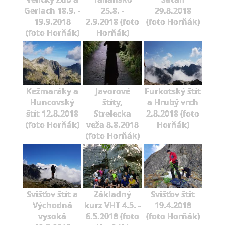
Gerlach 18.9. -
25.8. -
29.8.2018
19.9.2018
2.9.2018 (foto
(foto Horňák)
(foto Horňák)
Horňák)
Kežmaráky a
Javorové
Furkotský štít
Huncovský
štíty,
a Hrubý vrch
štít 12.8.2018
Strelecka
2.8.2018 (foto
(foto Horňák)
veža 8.8.2018
Horňák)
(foto Horňák)
Svišťov štít a
Základný
Svišťov štit
Východná
kurz VHT 4.5. -
19.4.2018
vysoká
6.5.2018 (foto
(foto Horňák)