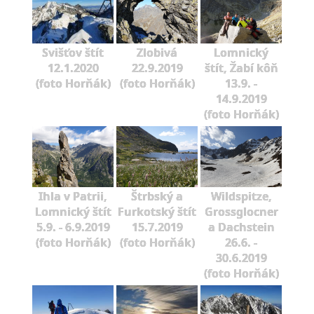
Svišťov štít
Zlobivá
Lomnický
12.1.2020
22.9.2019
štít, Žabí kôň
(foto Horňák)
(foto Horňák)
13.9. -
14.9.2019
(foto Horňák)
Ihla v Patrii,
Štrbský a
Wildspitze,
Lomnický štít
Furkotský štít
Grossglocner
5.9. - 6.9.2019
15.7.2019
a Dachstein
(foto Horňák)
(foto Horňák)
26.6. -
30.6.2019
(foto Horňák)