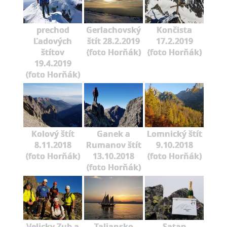
prechod
Gerlachovský
Končista
Ľadových
štít 28.2.2019
17.2.2019
štítov
(foto Horňák)
(foto Horňák)
19.4.2019
(foto Horňák)
Kolový štít
Ganek a
Lomnický štít
8.11.2018
Rumanov štít
9.10.2018
(foto Horňák)
13.10.2018
(foto Horňák)
(foto Horňák)
Velicky Zub a
Taliansko
Satan